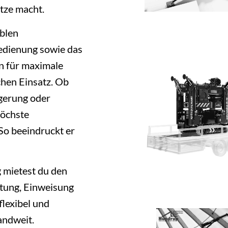
tze macht.
ablen
edienung sowie das
 für maximale
chen Einsatz. Ob
gerung oder
höchste
So beeindruckt er
 mietest du den
atung, Einweisung
flexibel und
andweit.