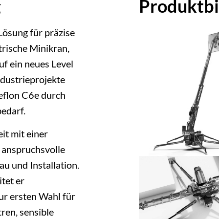
g
Produktbi
Lösung für präzise
rische Minikran,
auf ein neues Level
Industrieprojekte
eflon C6e durch
edarf.
it mit einer
 anspruchsvolle
u und Installation.
tet er
zur ersten Wahl für
ren, sensible