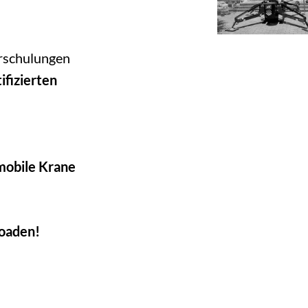
erschulungen
fizierten
 mobile Krane
loaden!