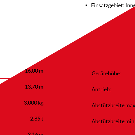
Einsatzgebiet: In
16,00 m
Gerätehöhe:
13,70 m
Antrieb:
3.000 kg
Abstützbreite max
2,85 t
Abstützbreite min
3,16 m