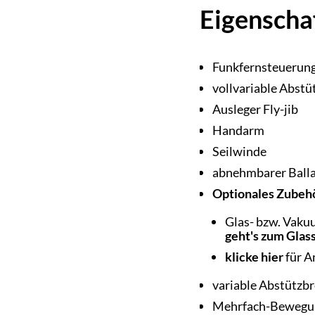
Eigenscha
Funkfernsteuerun
vollvariable Abstü
Ausleger Fly-jib
Handarm
Seilwinde
abnehmbarer Balla
Optionales Zubeh
Glas- bzw. Vakuu
geht's zum Glas
klicke hier
für 
variable Abstützbr
Mehrfach-Bewegu