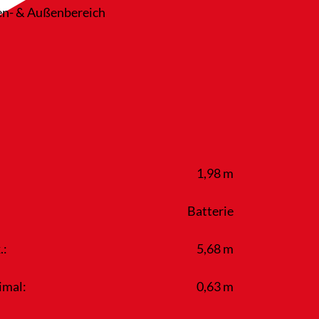
nen- & Außenbereich
1,98 m
Batterie
.:
5,68 m
imal:
0,63 m