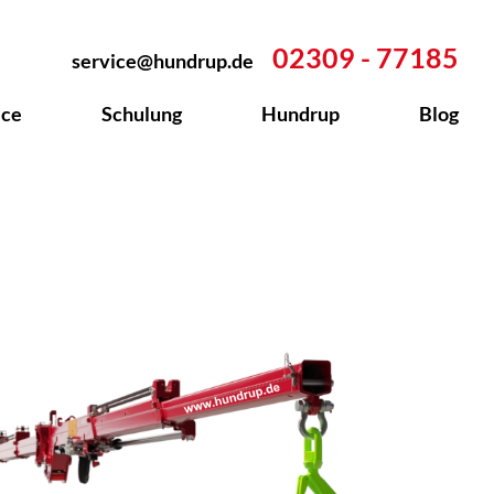
02309 - 77185
service@hundrup.de
ice
Schulung
Hundrup
Blog