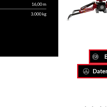
16,00 m
3.000 kg
B
Daten