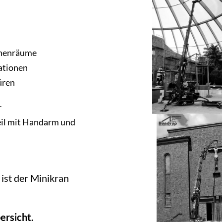
Innenräume
ationen
üren
r
eil mit Handarm und
ist der Minikran
ersicht.