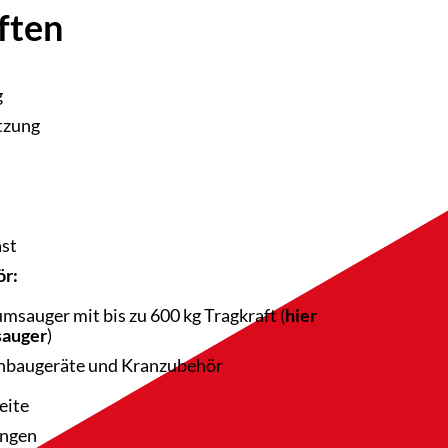
ften
g
tzung
st
ör:
msauger mit bis zu 600 kg Tragkraft (
hier
sauger
)
Anbaugeräte und Kranzubehör
eite
ngen