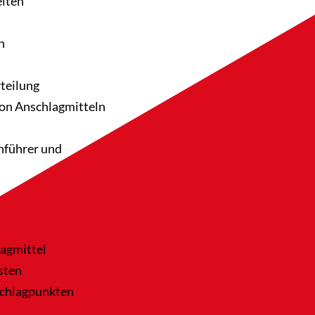
eiten
n
teilung
von Anschlagmitteln
nführer und
agmittel
sten
schlagpunkten