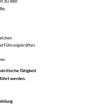
en zu den
le.
reichen
nd Führungskräften
zen
skritische Tätigkeit
führt werden.
bildung