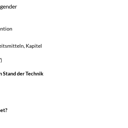
lgender
ention
tsmitteln, Kapitel
)
n Stand der Technik
net?