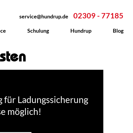
02309 - 77185
service@hundrup.de
ice
Schulung
Hundrup
Blog
sten
g für Ladungssicherung
se möglich!