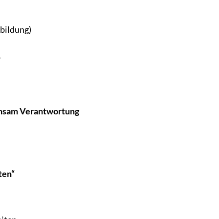
bildung)
r
insam Verantwortung
ten“